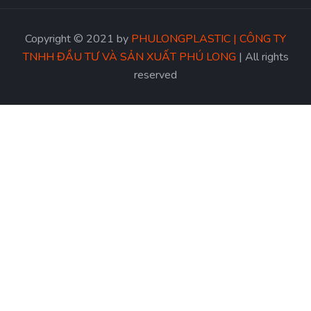
Copyright © 2021 by
PHULONGPLASTIC | CÔNG TY
TNHH ĐẦU TƯ VÀ SẢN XUẤT PHÚ LONG
| All rights
reserved
PHULONGPLASTIC
là đơn vị lâu năm chuyên sản xuất
và phân phối sản phẩm màng nhựa PET uy tín tại Hà Nội
cũng như các tỉnh thành trên toàn miền bắc.
Sản phẩm của Giahungpro chất lượng cao, đa dạng về
quy cách. Chất lượng dịch vụ và quy trình vận chuyển
hàng cũng rất nhanh chóng tiện lợi được nhiều cơ sở nhà
máy, doanh nghiệp tin dùng.