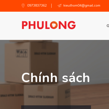
0973837362
kieuthom04@gmail.com
G
Chính sách