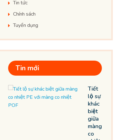
Tin tức
Chính sách
Tuyển dụng
Tin mới
Tiết
lộ sự
khác
biệt
giữa
màng
co