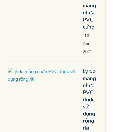
màng
nhựa
PVC
cứng
16
Apr,
2021
Lý do
màng
nhựa
PVC
được
sử
dụng
rộng
rãi