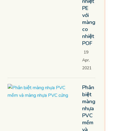
nhiệt
PE
với
màng
co
nhiệt
POF
19
Apr,
2021
Phân
biệt
màng
nhựa
PVC
mềm
và