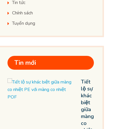
Tin tức
Chính sách
Tuyển dụng
Tin mới
Tiết
lộ sự
khác
biệt
giữa
màng
co