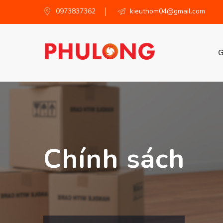
0973837362
kieuthom04@gmail.com
G
Chính sách