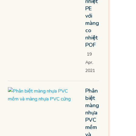
nhiệt
PE
với
màng
co
nhiệt
POF
19
Apr,
2021
Phân
biệt
màng
nhựa
PVC
mềm
và