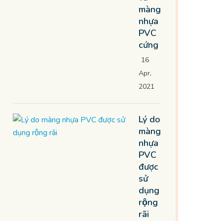
màng
nhựa
PVC
cứng
16
Apr,
2021
Lý do
màng
nhựa
PVC
được
sử
dụng
rộng
rãi